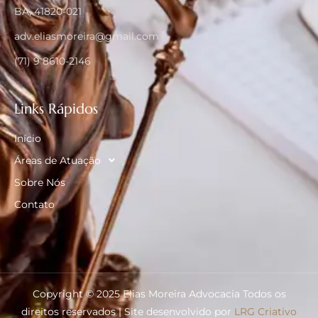
BA, 41820-021
adv.eliasmoreira@gmail.com
(71) 9 8610-2146
Links Rápidos
Início
Áreas de Atuação
Sobre Nós
Contato
Copyright © 2025 Elias Moreira Advocacia Todos os
direitos reservados | Site desenvolvido por
LRG Criativo